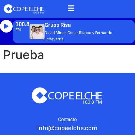
100.8
Grupo Risa
FM
David Miner, Óscar Blanco y Fernando
Echeverría
Prueba
Contacto
info@copeelche.com