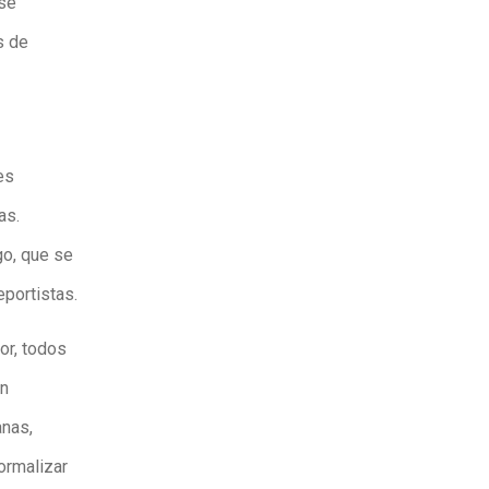
 se
s de
es
as.
go, que se
portistas.
or, todos
ón
anas,
ormalizar