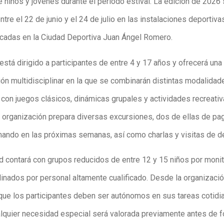
 niños y jóvenes durante el periodo estival. La edición de 2026
ntre el 22 de junio y el 24 de julio en las instalaciones deportiva
bicadas en la Ciudad Deportiva Juan Ángel Romero.
stá dirigido a participantes de entre 4 y 17 años y ofrecerá una
ón multidisciplinar en la que se combinarán distintas modalidad
 con juegos clásicos, dinámicas grupales y actividades recreativ
 organización prepara diversas excursiones, dos de ellas de pa
rmando en las próximas semanas, así como charlas y visitas de de
ad contará con grupos reducidos de entre 12 y 15 niños por monit
dinados por personal altamente cualificado. Desde la organizaci
que los participantes deben ser autónomos en sus tareas cotidi
lquier necesidad especial será valorada previamente antes de f