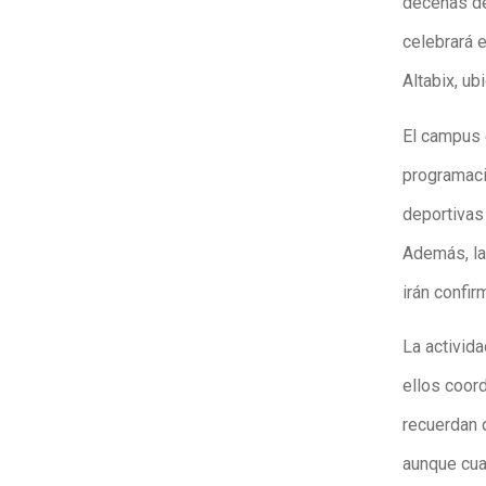
decenas de
celebrará e
Altabix, u
El campus e
programaci
deportivas
Además, la
irán confi
La activid
ellos coor
recuerdan 
aunque cua