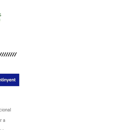
cional
r a