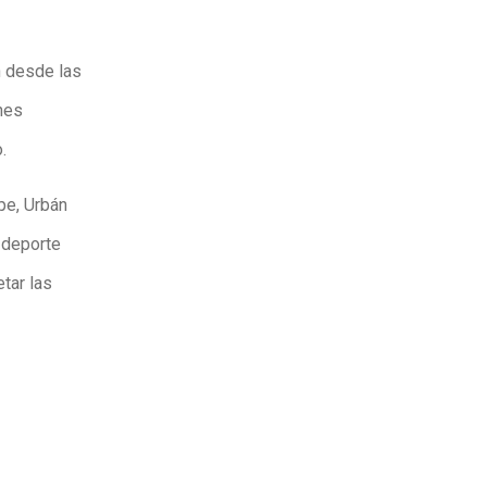
n desde las
nes
.
pe, Urbán
 deporte
tar las