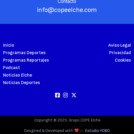
Contacto
info@copeelche.com
Inicio
Aviso Legal
Programas Deportes
Privacidad
Programas Reportajes
Cookies
Podcast
Noticias Elche
Noticias Deportes
Copyright © 2025. Grupo COPE Elche
Desgined & Developed with
—
Estudio YOBO