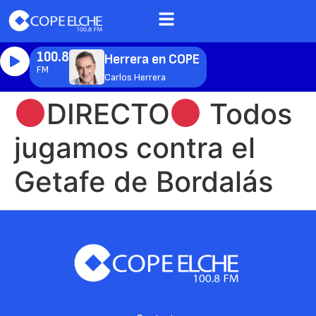
100.8
Herrera en COPE
FM
Carlos Herrera
DIRECTO
Todos
jugamos contra el
Getafe de Bordalás