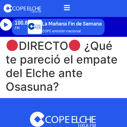
100.8
La Mañana Fin de Semana
FM
COPE emisión nacional
DIRECTO
¿Qué
te pareció el empate
del Elche ante
Osasuna?