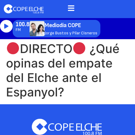
100.8
Mediodía COPE
FM
Jorge Bustos y Pilar Cisneros
DIRECTO
¿Qué
opinas del empate
del Elche ante el
Espanyol?