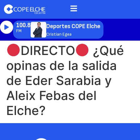
100.8
Deportes COPE Elche
FM
Cristian Egea
DIRECTO
¿Qué
opinas de la salida
de Eder Sarabia y
Aleix Febas del
Elche?