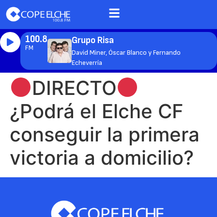
100.8
Grupo Risa
FM
David Miner, Óscar Blanco y Fernando
Echeverría
DIRECTO
¿Podrá el Elche CF
conseguir la primera
victoria a domicilio?