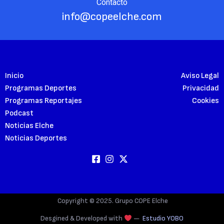
Contacto
info@copeelche.com
Inicio
Aviso Legal
Programas Deportes
Privacidad
Programas Reportajes
Cookies
Podcast
Noticias Elche
Noticias Deportes
Copyright © 2025. Grupo COPE Elche
Desgined & Developed with
—
Estudio YOBO