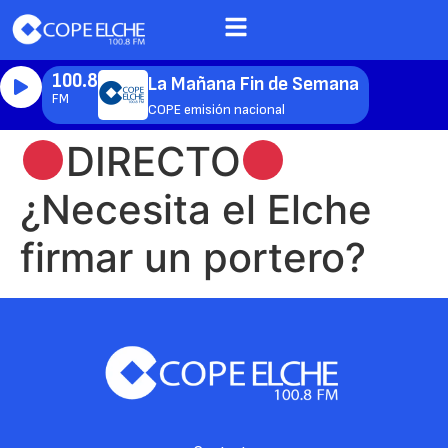
100.8
La Mañana Fin de Semana
FM
COPE emisión nacional
DIRECTO
¿Necesita el Elche
firmar un portero?