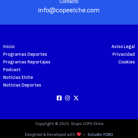
Contacto
info@copeelche.com
Inicio
Aviso Legal
Programas Deportes
Privacidad
Programas Reportajes
Cookies
Podcast
Noticias Elche
Noticias Deportes
Copyright © 2025. Grupo COPE Elche
Desgined & Developed with
—
Estudio YOBO