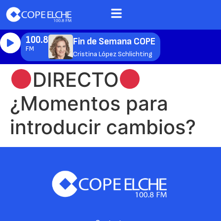
100.8
Fin de Semana COPE
FM
Cristina López Schlichting
DIRECTO
¿Momentos para
introducir cambios?