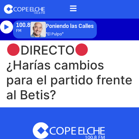
100.8
Poniendo las Calles
FM
"El Pulpo"
DIRECTO
¿Harías cambios
para el partido frente
al Betis?