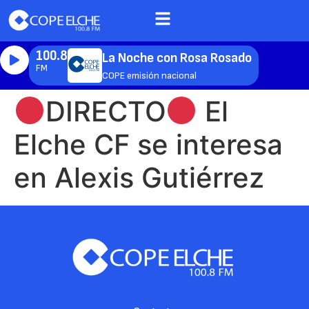
100.8
La Noche con Rosa Rosado
FM
COPE emisión nacional
DIRECTO
El
Elche CF se interesa
en Alexis Gutiérrez