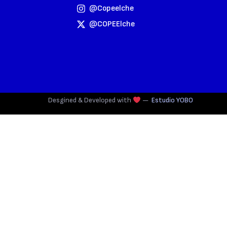
@copeelche
@COPEElche
Desgined & Developed with
—
Estudio YOBO