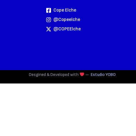
Cope Elche
@copeelche
@COPEElche
Desgined & Developed with
—
Estudio YOBO