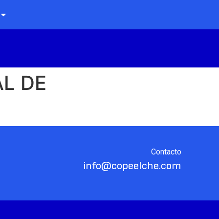
AL DE
Contacto
info@copeelche.com