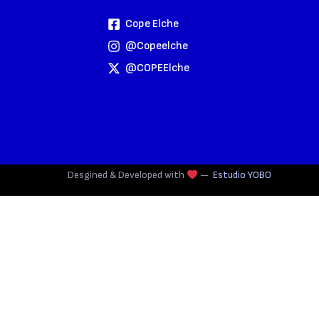
Cope Elche
@copeelche
@COPEElche
Desgined & Developed with
—
Estudio YOBO