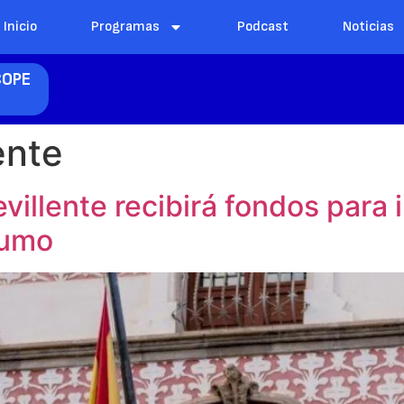
Inicio
Programas
Podcast
Noticias
 COPE
ente
villente recibirá fondos para
sumo