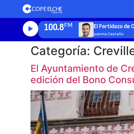
100.8
FM
El Partidazo de
Juanma Castaño
Categoría:
Crevill
El Ayuntamiento de Cre
edición del Bono Con