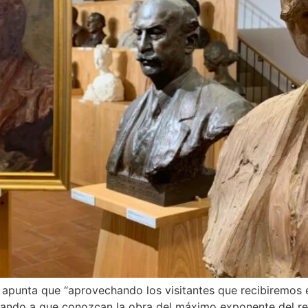
 apunta que “aprovechando los visitantes que recibiremos 
nvitando a que conozcan la obra del máximo exponente del re